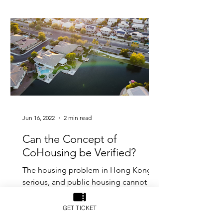
但...
Jun 16, 2022
2 min read
Can the Concept of
CoHousing be Verified?
The housing problem in Hong Kong is
serious, and public housing cannot
keep up with the demand. Although
the grand plans such as finding...
GET TICKET