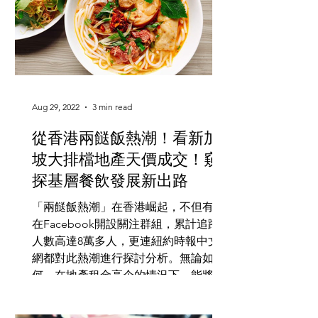
Aug 29, 2022
3 min read
從香港兩餸飯熱潮！看新加
坡大排檔地產天價成交！窺
探基層餐飲發展新出路
「兩餸飯熱潮」在香港崛起，不但有人
在Facebook開設關注群組，累計追蹤
人數高達8萬多人，更連紐約時報中文
網都對此熱潮進行探討分析。無論如
何，在地產租金高企的情況下，能將兩
餸飯價格維持港幣25-35元，實在是現今
大眾的恩物。同時間，這新營運模式也