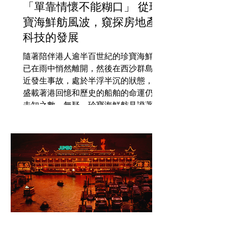
「單靠情懷不能糊口」 從珍
寶海鮮舫風波，窺探房地產
科技的發展
隨著陪伴港人逾半百世紀的珍寶海鮮舫
已在雨中悄然離開，然後在西沙群島附
近發生事故，處於半浮半沉的狀態，這
盛載著港回憶和歷史的船舶的命運仍是
未知之數。無疑，珍寶海鮮舫見證著香
港仔水上人的發展，還有香港那段漸被
遺忘的輝煌漁村歷史。...