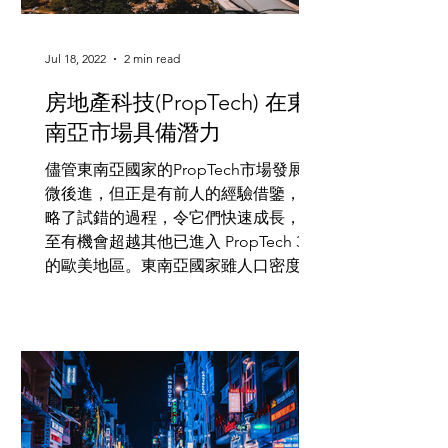
Jul 18, 2022
2 min read
房地產科技(PropTech) 在東
南亞市場具備潛力
儘管東南亞國家的PropTech市場發展稍
微後進，但正是有前人的經驗借鑒，省
略了試錯的過程，令它們快速成長，甚
至有機會超越其他已進入 PropTech 3.0
的歐美地區。東南亞國家雖人口密度
高，卻有著年輕的勞動力人口，房屋需
求也有增無減，加上新一代Gen...