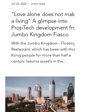
Jul 25, 2022
3 min read
"Love alone does not make
a living" A glimpse into
PropTech development from
Jumbo Kingdom Fiasco
With the Jumbo Kingdom - Floating
Restaurant, which has been with Hong
Kong people for more than half a
century, leaving quietly in the...