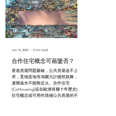
Jun 16, 2022
2 min read
合作住宅概念可藉鑒否？
香港房屋問題嚴峻，公共房屋追不上需
求，覓地造地等鴻圖大計雖然鼓舞，但
遺憾遠水不能救近火。合作住宅
(CoHousing)這在歐洲有幾十年歷史的
住宅概念或可用作填補公共房屋的不
足。近年，日韓台等地都開始出現了合
作住宅的項目。雖然東方的鄰舍文化，
城市化程度等，都跟西方不太一樣，