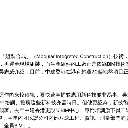
合成」（Modular Integrated Construction）
，再運至現場組裝，而生產組件的工廠正是依靠BIM技術
吳志威介紹，目前，中建香港在港有超過20個地盤項目
運作向來較傳統，要快速掌握並應用新科技並非易事。吳
人員中培訓、推廣這些新科技亦需時日。但他更認為，新技
顯著。去年中建香港更設立BIM中心，專門培訓旗下員工
希望，兩年內可以讓公司內部八成工程、資訊、測量部門的員
全員BIM」。