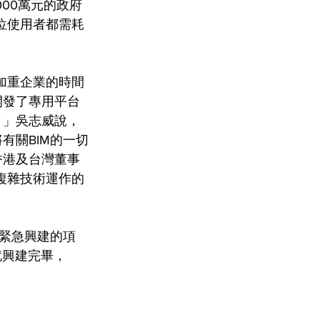
00萬元的政府
位使用者都需耗
加重企業的時間
開發了專用平台
，」吳志威說，
有關BIM的一切
香港及台灣董事
複雜技術運作的
緊急興建的項
就興建完畢，