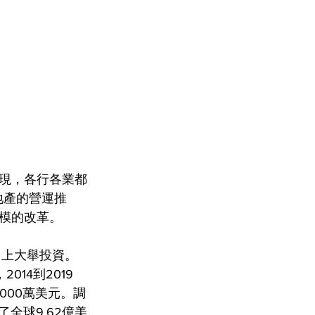
現，各行各業都
地產的營運推
模的改革。
）上大舉投資。
14到2019
000萬美元。調
了全球9.62億美