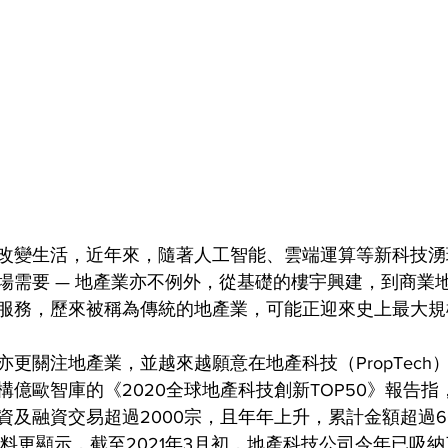
改變生活，近年來，隨著人工智能、雲端運算等新科技湧
場需要 — 地產業亦不例外，從基礎的樓宇興建，到商業
服務，歷來被稱為傳統的地產業，可能正迎來史上最大規
更關注地產業，並越來越願意在地產科技（PropTech
億歐智庫的《2020全球地產科技創新TOP50》報告指，20
資及融資交易超過2000宗，且年年上升，累計金額超過6
se資料更顯示，截至2021年3月初，地產科技公司今年已吸納