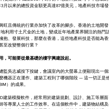
0年3月以來的總投資金額更高達87億美元，地產科技市場
興旺且傳統的行業亦加快了改革的腳步。香港的土地開發
更好地利用寸土尺金的土地，變成近年地產業界關注的熱門
擁抱、發展科技，那麼在香港，這些地產科技是否能為香
甚至改變整個行業？
用，可能要從最基礎的樓宇興建說起。
總監吳志威按下按鍵，會議室內的大螢幕上便顯現出一個
麼機器正在運作、建築工程到了哪個階段 — 這一切正是
IM）的成果。
能3D建築模擬軟件，經常用於建築規劃、設計、施工等層
師等專業人士的工作效率。在這個軟件中，建築物結構及