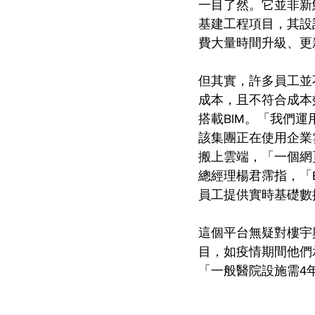
一目了然。它並非新鮮
基建工程項目，其設
費大量時間升級、更
但其實，許多員工並
成本，且不符合成本效
搭載BIM。「我們
該集團正在使用企業雲
搬上雲端，「一個網頁
總經理楊君霈指，「
員工提供實時基礎數
這個平台無疑對樓宇
目，如疫情期間他們
「一般醫院設施需4