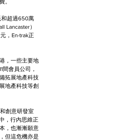
電費。
和超過650萬
ancaster）
n-trak正
港，一些主要地
有11間會員公司，
備拓展地產科技
展地產科技等創
信和創意研發室
璋眼中，行內思維正
本，也漸漸願意
，但這危機亦是