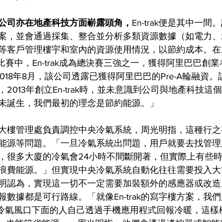
公司亦在地產科技方面嶄露頭角，
En-trak便是其中一
案，並會通過採集、整合並分析多類資源數據（如電力、
等客戶管理樓宇和室內的資源使用情況，以節約成本。在2
創業比賽中，En-trak成為總決賽三強之一，獲得阿里巴巴
2018年8月，該公司透露已獲得阿里巴巴的Pre-A輪融資
2013年創立En-trak時，並未意識到公司與地產科技
未誕生，我們最初的理念是節約能源。」
大樓管理處負責調控中央冷氣系統，周光明指，這種行之
能源等問題。「一旦冷氣系統出問題，用戶就要去找管理
，很多大廈的冷氣會24小時不間斷開著，但實際上有些
浪費能源。」但實現中央冷氣系統自動化往往需要投入大
明認為，實現這一切不一定需要加裝額外的感應器或改造系統
數據都是可行路線。「就像En-trak的寫字樓方案，我
在冷氣風口下面的人自己透過手機應用程式回報冷暖，這樣