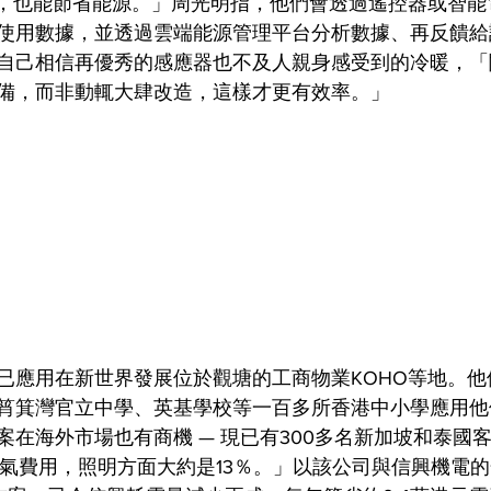
術，也能節省能源。」周光明指，他們會透過遙控器或智能
使用數據，並透過雲端能源管理平台分析數據、再反饋給
自己相信再優秀的感應器也不及人親身感受到的冷暖，「
備，而非動輒大肆改造，這樣才更有效率。」
的技術已應用在新世界發展位於觀塘的工商物業KOHO等地。
筲箕灣官立中學、英基學校等一百多所香港中小學應用他
案在海外市場也有商機 — 現已有300多名新加坡和泰國
氣費用，照明方面大約是13％。」以該公司與信興機電的合