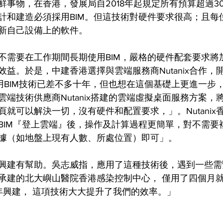
事物，在香港，發展局自2018年起規定所有預算超過30
計和建造必須採用BIM。但這技術對硬件要求很高；且每
新自己設備上的軟件。
不需要在工作期間長期使用BIM，嚴格的硬件配套要求將
益。於是，中建香港選擇與雲端服務商Nutanix合作，
運用BIM技術已差不多十年，但也想在這個基礎上更進一步
端技術供應商Nutanix搭建的雲端虛擬桌面服務方案，將
就可以解決一切，沒有硬件和配置要求，」。Nutanix
BIM『登上雲端』後，操作及計算過程更簡單，對不需要
據（如地盤上現有人數、所處位置）即可」。
興建有幫助。吳志威指，應用了這種技術後，遇到一些需
承建的北大嶼山醫院香港感染控制中心， 僅用了四個月
年興建， 這項技術大大提升了我們的效率。」