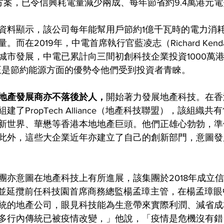
決方案，已令信興耗電量減少兩成、每年節省約9.4萬港元
提供的資料顯示，該公司每年能幫用戶節約1億千瓦時的電力消耗
在2019年，中電首席執行官藍凌志（Richard Kendall L
市發展，中電已累計向三間初創科技企業投資1000萬港元，E
許正是節約能源方面的優勢令他們受到投資者青睞。
地產發展商亦不落後於人，
開始著力發展地產科技。在香
了PropTech Alliance（地產科技聯盟），該組織共
新世界、華懋等香港本地地產巨頭。他們正雄心勃勃，準
此外，這些大企業近年亦建立了自己的創新部門，意圖發
團亦意圖在地產科技上有所進展，該集團於2018年成立
 Lab），並延攬前任科技園首席商務總監楊孟璋主管，在楊孟
統的地產公司，眼見科技能為生意帶來實際利潤、減省成
多行內傳統已被疫情改變，」他說，「疫情是危機沒有錯