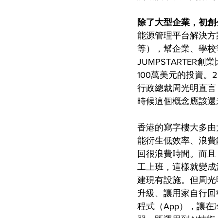
除了大型企業，初創
能源管理平台解決方
等），幫企業、學校
JUMPSTARTER
100萬美元的投資。
行政總裁周光明直言，
時候這個概念應該還
香港的寫字樓大多由
能衍生低效率、浪費
回很浪費時間。而且
工上班，這樣就變成
建現有設施。但周光
升級、讓用家自行回報
程式（App），讓