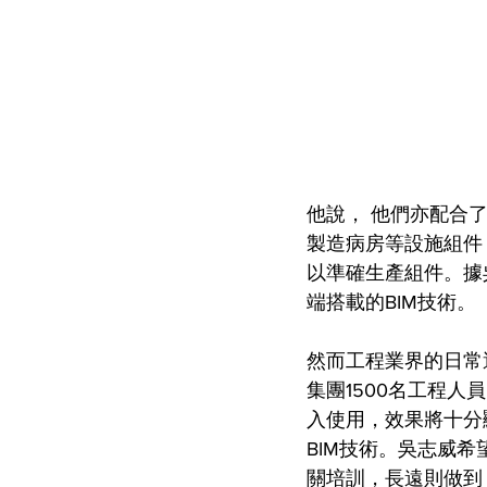
他說， 他們亦配合了「組裝
製造病房等設施組件
以準確生產組件。據
端搭載的BIM技術。
然而工程業界的日常
集團1500名工程
入使用，效果將十分
BIM技術。吳志威
關培訓，長遠則做到「