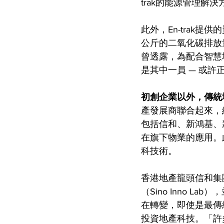
trak的能源管理解
此外，En-trak
公斤的二氧化碳排放量。而
曾透露，為配合智慧城
是其中一員 — 或
初創企業以外，傳統
產發展商聯合起來，組建
包括信和、新鴻基、
在旗下物業的應用。
科技術。
香港地產龍頭信和集
（Sino Inno
在轉變，即使是最傳
投資地產科技。「許