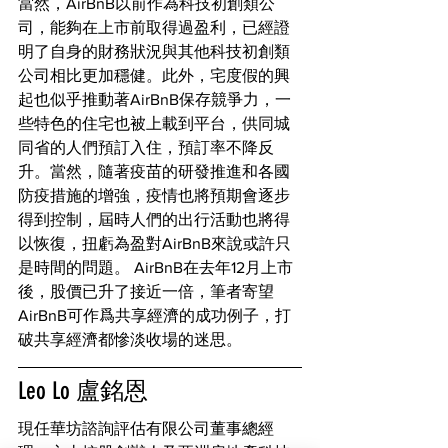
當然，AirBnB以前作為科技初創類公
司，能夠在上市前取得過盈利，已經證
明了自身的財務狀況與其他科技初創類
公司相比更加穩健。此外，宅度假的興
起也似乎推動著AirBnB保存競爭力，一
些特色的住宅也被上載到平台，供同城
同省的人們預訂入住，預訂率不降反
升。當然，隨著疫苗的研發推進和各國
防疫措施的增強，疫情也將預期會逐步
得到控制，屆時人們的出行活動也將得
以恢復，扭虧為盈對AirBnB來說或許只
是時間的問題。 AirBnB在去年12月上市
後，股價已升了接近一倍，筆者寄望
AirBnB可作爲共享經濟的成功例子，打
破共享經濟都慘淡收場的迷思。
Leo Lo 盧銘恩
現任華坊諮詢評估有限公司董事總經