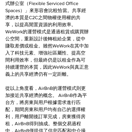
式辦公室（Flexible Serviced Office 
Spaces）」來形容會比較恰當。共享經
濟的本質是C2C之間物權使用權的共
享，以提高閒置資源的利用效率。
WeWork的運營模式是通過租賃或購買辦
公空間，重新設計後轉租給企業，從中
賺取差價或租金。雖然WeWork在其中加
入了科技元素、增強社區屬性、提高空
間利用效率，但最終仍是以租金作為可
持續運營的本質，因此WeWork與真正意
義上的共享經濟仍有一定距離。
從以上角度看，AirBnB的運營模式則更
加接近共享經濟的概念。 AirBnB作為平
台方，將房東與用戶根據需求進行匹
配，期間房東和用戶均有自己的選擇權
利，用戶離開後訂單完成，房東獲得房
租，AirBnB得到抽成。整個交易過程
中，AirBnB僅提供了信息匹配和中介撮