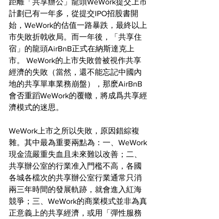
距離「共享辦公」龍頭WeWork提交上市
計劃已有一年多，從提交IPO招股書開
始，WeWork的估值一路暴跌，最終以上
市失敗折戟收局。而一年後，「共享住
宿」的龍頭AirBnB正式在納斯達克上
市。 WeWork的上市失敗曾被視作共享
經濟的失敗（當然，還不能忘記中國內
地的共享單車業務崩盤），那麽AirBnB
會否重蹈WeWork的覆轍，將成爲共享經
濟模式的迷思。
WeWork上市之所以失敗，原因錯綜複
雜。其中最為重要兩點為：一、WeWork
現金流嚴重失血且未來難以改善；二、
共享辦公室的行業准入門檻不高，各國
各城各檔次的共享辦公室行業通常只消
兩三年時間的發展軌跡，就會進入紅海
競爭；三、WeWork的商業模式並非為真
正意義上的共享經濟，或用「彈性服務