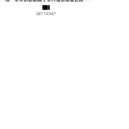
理、方土控股創辦人及亞洲房地產科技
社創辦人。盧為註冊中國房地產估價
GET TICKET
師、香港測量師學會產業測量師、粵港
澳​​大灣區經貿協會主席（房地產科
技）、香港中文大學酒店及旅遊管理學
院兼職助理教授及香港大學SPACE中國
商業學院客席講師。曾為跨國測量師行
高級董事，兼任上海地區估值及諮詢部
主管逾五年，主理大中華區房地產融投
諮詢及評估業務，曾處理超過60宗內地
企業香港及新加坡上市項目。盧於2014
年創辦方土控股，下轄華坊諮詢評估有
限公司經營亞太區產業測量業務。
See All
Recent Posts