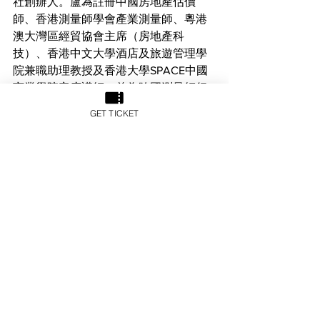
社創辦人。盧為註冊中國房地產估價
師、香港測量師學會產業測量師、粵港
澳​​大灣區經貿協會主席（房地產科
技）、香港中文大學酒店及旅遊管理學
院兼職助理教授及香港大學SPACE中國
商業學院客席講師。曾為跨國測量師行
高級董事，兼任上海地區估值及諮詢部
GET TICKET
主管逾五年，主理大中華區房地產融投
諮詢及評估業務，曾處理超過60宗內地
企業香港及新加坡上市項目。盧於2014
年創辦方土控股，下轄華坊諮詢評估有
限公司經營亞太區產業測量業務。
See All
Recent Posts