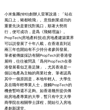
小米集團(1810)創辦人雷軍說過：「站在
風口上，豬都曉飛」。意指創業成功的
重要先決是要找對風口，順著大勢而
行，便可成功，是爲《飛豬理論》。
PropTech(房地產科技)在房地產建築業界
可以説發展了十年八載，在香港直到近
兩三年也開始有不少持分者參與發展。
筆者被傳媒採訪有關PropTech於香港發
展時，往往被問及「爲何PropTech在香
港發展看似乏善足陳」，尤其香港是一
個以地產為主軸的商業社會。筆者認爲
其中一個原因是，本地年輕人、大學生
及在職年輕專業人士，接觸PropTech的
機會暫時還不足夠。如香港幾所提供傳
統房地產專業的大學，暫只有中文大學
商學院在相關學士課程，開始引入房地
產創新課堂。