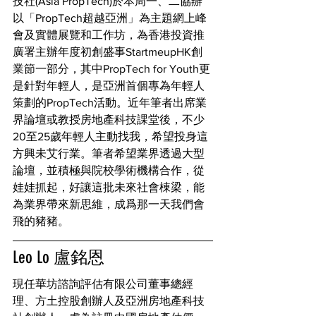
技社(Asia PropTech)於本周一、二協辦
以「PropTech超越亞洲」為主題網上峰
會及實體展覽和工作坊，為香港投資推
廣署主辦年度初創盛事StartmeupHK創
業節一部分，其中PropTech for Youth更
是針對年輕人，是亞洲首個專為年輕人
策劃的PropTech活動。近年筆者出席業
界論壇或教授房地產科技課堂後，不少
20至25歲年輕人主動找我，希望投身這
方興未艾行業。筆者希望業界透過大型
論壇，並積極與院校學術機構合作，從
娃娃抓起，好讓這批未來社會棟梁，能
為業界帶來新思維，成爲那一天我們會
飛的豬豬。
Leo Lo 盧銘恩
現任華坊諮詢評估有限公司董事總經
理、方土控股創辦人及亞洲房地產科技