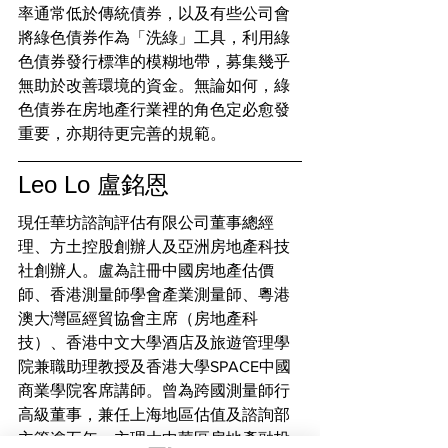
率通常低於傳統債券，以及有些公司會
將綠色債券作為「洗綠」工具，利用綠
色債券發行標準的模糊地帶，募集幾乎
無助於改善環境的資金。無論如何，綠
色債券在房地產行業裡的角色定必愈發
重要，亦期待更完善的規範。
Leo Lo 盧銘恩
現任華坊諮詢評估有限公司董事總經
理、方土控股創辦人及亞洲房地產科技
社創辦人。盧為註冊中國房地產估價
師、香港測量師學會產業測量師、粵港
澳​​大灣區經貿協會主席（房地產科
技）、香港中文大學酒店及旅遊管理學
院兼職助理教授及香港大學SPACE中國
商業學院客席講師。曾為跨國測量師行
高級董事，兼任上海地區估值及諮詢部
主管逾五年，主理大中華區房地產融投