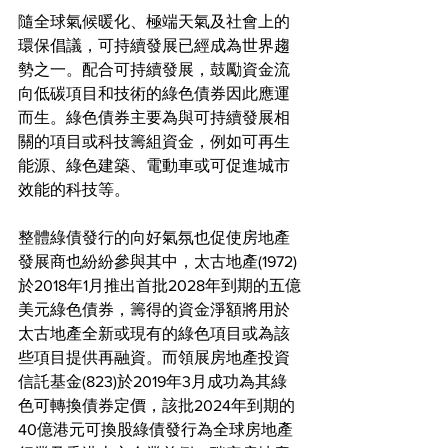
隨全球氣候暖化、極端天氣及社會上的
環保倡議，可持續發展已經成為世界趨
勢之一。配合可持續發展，鼓勵資金流
向低碳項目和技術的綠色債券因此應運
而生。綠色債券主要為與可持續發展相
關的項目或科技籌組資金，例如可再生
能源、綠色建築、電動車或可促進城市
效能的科技等。
整體綠債發行的向好氣氛也促使房地產
發展商也紛紛參與其中，太古地產(1972)
於2018年1月推出首批2028年到期的五億
美元綠色債券，籌得的資金淨額將用於
太古地產全新或現有的綠色項目或為該
些項目提供再融資。而領展房地產投資
信託基金(823)於2019年3月成功為其綠
色可轉換債券定價，該批2024年到期的
40億港元可換股綠債發行為全球房地產