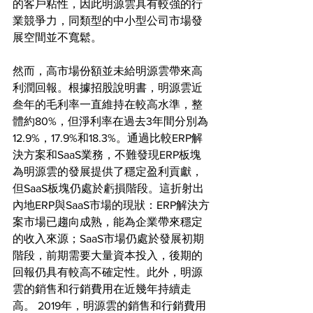
的客戶粘性，因此明源雲具有較強的行
業競爭力，同類型的中小型公司市場發
展空間並不寬鬆。
然而，高市場份額並未給明源雲帶來高
利潤回報。根據招股說明書，明源雲近
叁年的毛利率一直維持在較高水準，整
體約80%，但淨利率在過去3年間分別為
12.9%，17.9%和18.3%。通過比較ERP解
決方案和SaaS業務，不難發現ERP板塊
為明源雲的發展提供了穩定盈利貢獻，
但SaaS板塊仍處於虧損階段。這折射出
內地ERP與SaaS市場的現狀：ERP解決方
案市場已趨向成熟，能為企業帶來穩定
的收入來源；SaaS市場仍處於發展初期
階段，前期需要大量資本投入，後期的
回報仍具有較高不確定性。此外，明源
雲的銷售和行銷費用在近幾年持續走
高。 2019年，明源雲的銷售和行銷費用