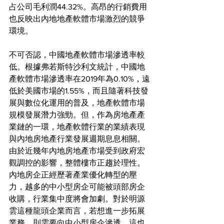
占公司毛利潤44.32%。高昂的行銷費用
也反映出內地地產軟體市場激烈的競爭
環境。
不可否認，中國地產軟體市場滲透率較
低。根據弗若斯特沙利文統計，中國地
產軟體市場滲透率在2019年為0.10%，遠
低於美國市場的1.55%，而且隨著科技發
展與數位化運用的普及，地產軟體市場
規模發展潛力強勁。但，作為房地產產
業鏈的一環，地產軟體行業的業績表現
與內地房地產行業發展週期息息相關。
由於近幾年內地房地產市場受到政府宏
觀調控的影響，整體樓市正趨於理性。
內地房企正經歷著產業優化轉型的壓
力，越多的中小型房企可能被頭部房企
收購，行業集中度將會加劇。對於明源
雲這種龍頭企業而言，若想進一步拓展
業務，則需要向中小型房企滲透，這也