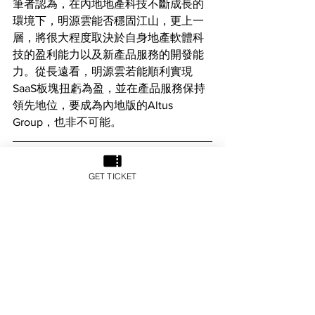
筆者認為，在內地地產科技不斷成長的
環境下，明源雲能否穩固江山，更上一
層，將很大程度取決於自身地產軟體科
技的盈利能力以及新產品服務的開發能
力。從長遠看，明源雲若能順利實現
SaaS板塊扭虧為盈，並在產品服務保持
領先地位，要成為內地版的Altus 
Group，也非不可能。
Leo Lo 盧銘恩
GET TICKET
現任華坊諮詢評估有限公司董事總經
理、方土控股創辦人及亞洲房地產科技
社創辦人。盧為註冊中國房地產估價
師、香港測量師學會產業測量師、粵港
澳​​大灣區經貿協會主席（房地產科
技）、香港中文大學酒店及旅遊管理學
院兼職助理教授及香港大學SPACE中國
商業學院客席講師。曾為跨國測量師行