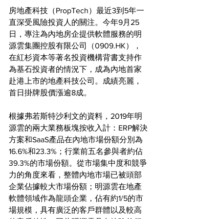
房地產科技（PropTech）最近3到5年一
直深受風險投資人的關注。今年9月25
日，專注為內地房企提供軟體服務的明
源雲集團控股有限公司（0909.HK），
在紅杉資本等著名投資機構背書支持作
為基石投資者的情況下，成為內地首家
赴港上市的地產科技公司。成績亮麗，
首日掛牌股價漲逾8成。
根據弗若斯特沙利文的資料，2019年明
源雲的兩大業務板塊按收入計：ERP解決
方案和SaaS產品在內地市場份額分別為
16.6%和23.3%；行業前五名參與者約佔
39.3%的市場份額。從市場集中度和競爭
力的角度來看，整體內地市場已被頭部
企業佔據較大市場份額；明源雲在地產
軟體領域作為龍頭企業，佔有約1/5的市
場規模，具有廣泛的客戶群體以及較高