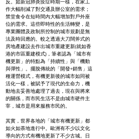
反。如新冠肺炎疫症時期一樣，在家工
作大幅削減了對交通及辦公室的需求；
禁堂食令在短時間內大幅增加對戶外座
位的需求。這些即時性的生活轉變，是
專業團體及政制所控制的城市規劃是無
法及時回應的。較之透過大刀闊斧式的
房地產建設去作出城市重建更新(就如香
港的市區重建模式)，筆者認為「城市有
機更新」的特點為「持續性」與「機動
與彈性」。擺脫傳統的「開發+銷售」這
種運營模式，有機更新後的城市如同被
活化一樣，被賦予了現代的生命力，機
動地去妥善地處理了過去，現在與將來
的關係，而市民生活不是由城市硬件主
宰，城市是用來服務市民的。
其實，世界各地的「城市有機更新」都
如火如荼地進行中。歐洲有不少以文化
導向的方式有機地更新了不少古城。日