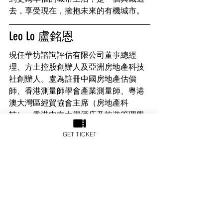
去，享受現在，擁抱未來的有機城市。
Leo Lo 盧銘恩
現任華坊諮詢評估有限公司董事總經
理、方土控股創辦人及亞洲房地產科技
社創辦人。盧為註冊中國房地產估價
師、香港測量師學會產業測量師、粵港
澳​​大灣區經貿協會主席（房地產科
技）、香港中文大學酒店及旅遊管理學
院兼職助理教授及香港大學SPACE中國
GET TICKET
商業學院客席講師。曾為跨國測量師行
高級董事，兼任上海地區估值及諮詢部
主管逾五年，主理大中華區房地產融投
諮詢及評估業務，曾處理超過60宗內地
企業香港及新加坡上市項目。盧於2014
年創辦方土控股，下轄華坊諮詢評估有
限公司經營亞太區產業測量業務。