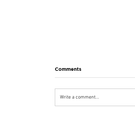
Comments
Write a comment...
從香港兩餸飯熱潮！看新加坡
大排檔地產天價成交！窺探基
層餐飲發展新出路