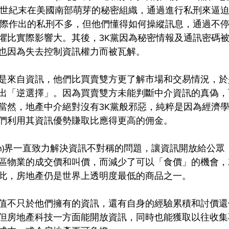
九世紀末在美國南部萌芽的秘密組織，通過進行私刑來逼
實際作出的私刑不多，但他們懂得如何操縱訊息，通過不
懼比實際影響大。其後，3K黨因為秘密情報及通訊密碼
也因為失去控制資訊權力而被瓦解。
是來自資訊，他們比買賣雙方更了解市場和交易情況，於
出「逆選擇」。因為買賣雙方未能判斷中介資訊的真偽，
當然，地產中介絕對沒有3K黨般邪惡，純粹是因為經濟
們利用其資訊優勢賺取比應得更高的佣金。
Tech)界一直致力解決資訊不對稱的問題，讓資訊開放給公
區物業的成交價和叫價，而減少了可以「食價」的機會，
此，房地產仍是世界上透明度最低的商品之一。
值不只於他們擁有的資訊，還有自身的經驗累積和討價還
但房地產科技一方面能開放資訊，同時也能獲取以往收集