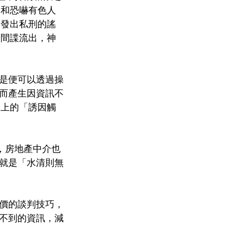
迫和恐嚇有色人
停發出私刑的謠
被間諜流出，神
是便可以透過操
而產生因資訊不
學上的「誘因觸
眾，房地產中介也
就是「水清則無
價的談判技巧，
不到的資訊，減