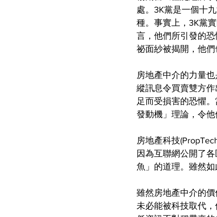
處。3K黨是一個十
種。事實上，3K黨
言，他們所引發的恐
祕面紗被揭開，他們
房地產中介的力量也
縱訊息令買賣雙方作
足而受損害的恐懼。
發動機」理論，令他
房地產科技(Prop
因為互聯網公開了各
魚」的道理。雖然如
雖然房地產中介的價
未必能被科技取代，