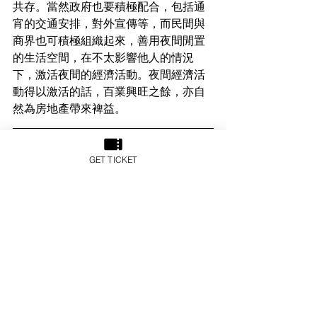
共存。當然政府也要積極配合，包括通
宵的交通安排，對外宣傳等，而民間與
商界也可積極組織起來，善用夜間閒置
的生活空間，在不太影響他人的情況
下，激活夜間的經濟活動。夜間經濟活
動得以激活的話，百業興旺之餘，亦自
然為房地產帶來裨益。
Leo Lo 盧銘恩
GET TICKET
方土房地產有限公司是方土控股全資附
屬公司，是一家精品房地產投資開發
商，對全球精品房地產項目進行投資、
收購、開發以及籌措專屬的房地產投資
基金，並配合房地產科技為傳統房地產
項目帶來創新及增值。