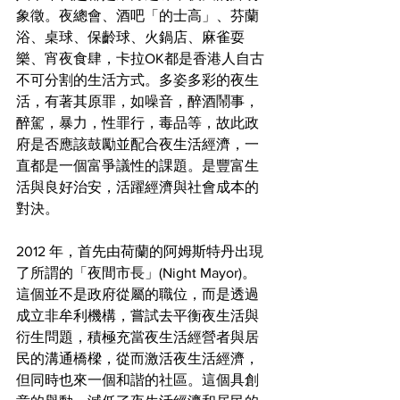
象徵。夜總會、酒吧「的士高」、芬蘭
浴、桌球、保齡球、火鍋店、麻雀耍
樂、宵夜食肆，卡拉OK都是香港人自古
不可分割的生活方式。多姿多彩的夜生
活，有著其原罪，如噪音，醉酒鬧事，
醉駕，暴力，性罪行，毒品等，故此政
府是否應該鼓勵並配合夜生活經濟，一
直都是一個富爭議性的課題。是豐富生
活與良好治安，活躍經濟與社會成本的
對決。
2012 年，首先由荷蘭的阿姆斯特丹出現
了所謂的「夜間市長」(Night Mayor)。
這個並不是政府從屬的職位，而是透過
成立非牟利機構，嘗試去平衡夜生活與
衍生問題，積極充當夜生活經營者與居
民的溝通橋樑，從而激活夜生活經濟，
但同時也來一個和諧的社區。這個具創