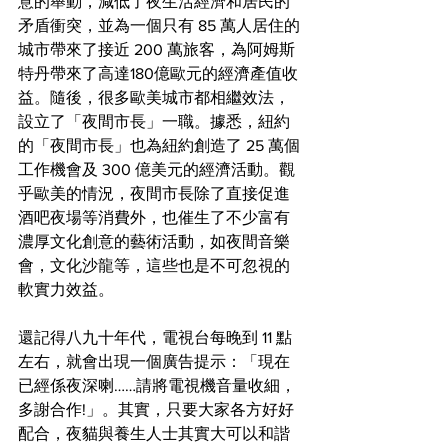
意的舉動，減低了夜生活經濟和居民的
矛盾衝突，並為一個只有 85 萬人居住的
城市帶來了接近 200 萬旅客，為阿姆斯
特丹帶來了高達180億歐元的經濟產值收
益。隨後，很多歐美城市都相繼效法，
設立了「夜間市長」一職。據悉，紐約
的「夜間市長」也為紐約創造了 25 萬個
工作機會及 300 億美元的經濟活動。觀
乎歐美的情況，夜間市長除了直接促進
酒吧夜場等消費外，也催生了不少富有
濃厚文化創意的藝術活動，如夜間音樂
會，文化沙龍等，這些也是不可忽視的
軟實力效益。
還記得八九十年代，電視台每晚到 11 點
左右，就會出現一個廣告提示：「現在
已經係夜深喇……請將電視機音量收細，
多謝合作!」。其實，只要大家各方好好
配合，夜貓與養生人士其實大可以和諧