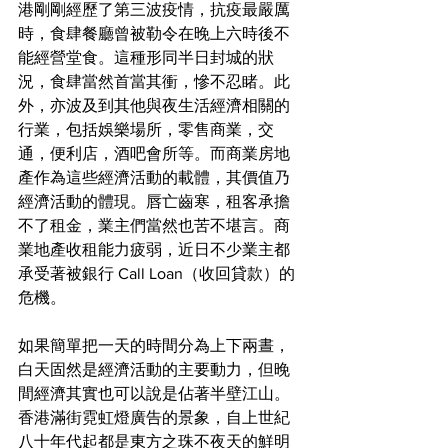
港剛剛經歷了第三波疫情，抗疫最嚴厲
時，食肆餐廳曾被勒令在晚上六時後不
能經營堂食。這種形同半日封城的狀
況，食肆當然首當其衝，慘不忍睹。此
外，亦波及到其他與夜生活經濟相關的
行業，包括娛樂場所，零售商業，交
通，便利店，酒吧會所等。而商業房地
產作為這些經濟活動的載體，其價值乃
經濟活動的體現。唇亡齒寒，租客承擔
不了租金，業主們當然也苦不堪言。商
業地產收租能力疲弱，近日不少業主都
承受著被銀行 Call Loan（收回貸款）的
危機。
如果簡單把一天的時間分為上下兩晝，
白天固然是經濟活動的主要動力，但晚
間經濟其實也可以說是佔著半壁江山。
香港滿街霓虹燈廣告的景象，自上世紀
八十年代起都是東方之珠不夜天的鮮明