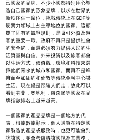
己國家的品牌。不少小國都特別用心塑
造自己國家的形象品牌，以求在世界的
新秩序佔一席位，挑戰傳統上在GDP等
硬實力領域上占主導地位的國家。這顛
覆了固有的競爭規則，是吸引外資及遊
客的重要一環。政府不再只是提供社會
的安全網，而還必須努力提供人民的生
活質量與自信。外來投資以及旅客都會
以生活方式，價值觀，環境和科技來選
擇他們青睞的城市和國家。而再不是蜂
擁而至如紐約和倫敦等傳統金融中心謀
生活。現在錢是跟隨人們走，故此可以
看到芬蘭，奧地利，盧森堡等國家在品
牌指數排名上越來越高。
一個國家的產品品牌是一個地方的代
表，根據數據顯示，個人購買在特定國
家製造的產品或服務時，也更可能會到
訪該國，並會考慮將該國視為其業務，