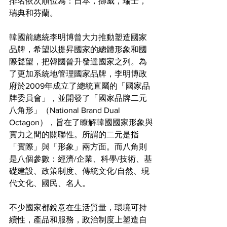
排名依次順位為：日本，挪威，瑞士，
瑞典和芬蘭。
韓國前總統李明博曾大力推動塑造國家
品牌，希望以提昇國家的總體形象和國
際聲望，把韓國晉升發達國家之列。為
了更加系統地管理國家品牌，李明博政
府於2009年成立了總統直屬的「國家品
牌委員會」，並開發了「國家品牌二元
八角形」（National Brand Dual 
Octagon），旨在了瞭解韓國國家形象與
實力之間的關聯性。所謂的二元是指
「實際」與「形象」兩方面。而八角則
是八個參數：經濟/企業、科學/技術、基
礎建設、政策制度、傳統文化/自然、現
代文化、國民、名人。
不少國家都銳意在生活質量，環境可持
續性，產品和服務，政治制度上塑造自