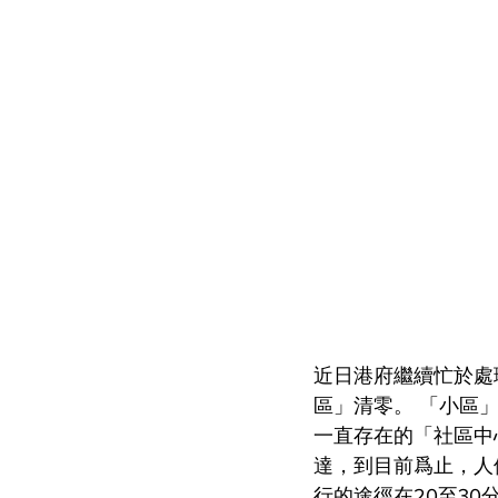
近日港府繼續忙於處
區」清零。 「小區
一直存在的「社區中
達，到目前爲止，人
行的途徑在20至3