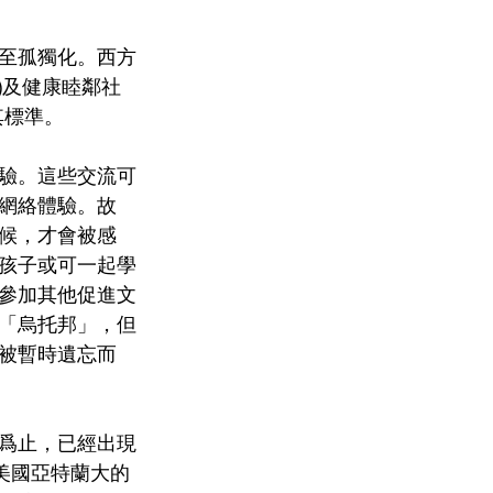
至孤獨化。西方
te)及健康睦鄰社
及其標準。
驗。這些交流可
網絡體驗。故
候，才會被感
孩子或可一起學
參加其他促進文
「烏托邦」，但
被暫時遺忘而
爲止，已經出現
、美國亞特蘭大的