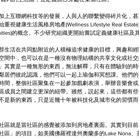
加上互聯網科技等的發展，人與人的聯繫變得碎片化，甚
康生活風格房地產(Wellness Lifestyle Real Esta
ommunities)的概念。不少研究組織更開始嘗試定義健康社區
群生活在共同點附近的人積極追求健康的目標，興趣和經
空間中，也可以在是一種沒有物理結構的共享文化或社交
」其實是一種無形的東西，無法解釋，只有在體驗到的時
鄰居們彼此認識，他們可以一起上瑜伽和冥想課。他們的
時間，整個社區聚集在一起參加戲劇表演，舉辦音樂會或
區成員之間建立更深的紐帶。雖然，説起來，這些都有些
不是新的東西，只是近幾十年被科技化及城市化的習慣而
社區就是當社區的感覺被添加到房地產裏面。其實到目前
區」的項目，如美國佛羅裡達州奧蘭多的Lake Nona