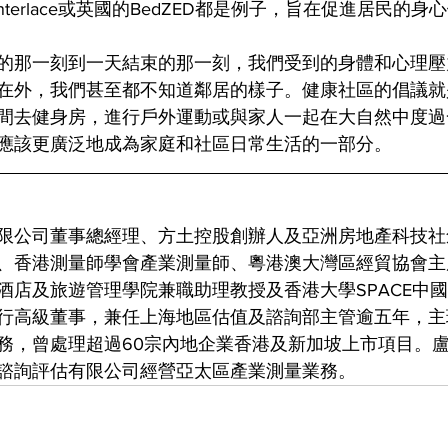
的Interlace或英國的BedZED都是例子，旨在促進居民的身
的那一刻到一天結束的那一刻，我們受到的身體和心理壓
在外，我們甚至都不知道鄰居的樣子。健康社區的倡議就
間去健身房，進行戶外運動或與家人一起在大自然中度過
應該更廣泛地成為家庭和社區日常生活的一部分。
限公司董事總經理、方土控股創辦人及亞洲房地產科技社
、香港測量師學會產業測量師、粵港澳​​大灣區經貿協會
酒店及旅遊管理學院兼職助理教授及香港大學SPACE中
行高級董事，兼任上海地區估值及諮詢部主管逾五年，主
務，曾處理超過60宗內地企業香港及新加坡上市項目。盧於
諮詢評估有限公司經營亞太區產業測量業務。