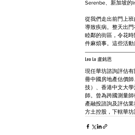
Serenbe、新加坡
從我們走出前門上班
導致疾病。整天出門
睦鄰的街區，令花時
件麻煩事。這些活動
Leo Lo 盧銘恩
現任華坊諮詢評估有
冊中國房地產估價師
技）、香港中文大學
師。曾為跨國測量師
產融投諮詢及評估業
方土控股，下轄華坊