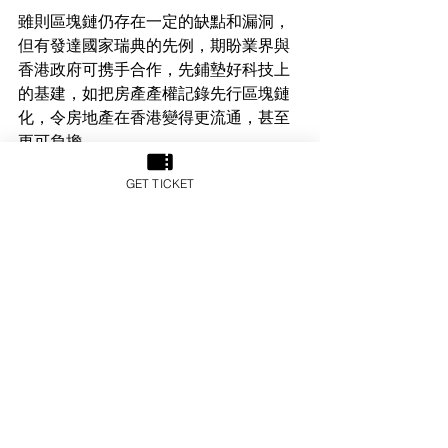
雖則區塊鏈仍存在一定的缺點和漏洞，
但有發達國家瑞典的先例，期盼業界與
香港政府可携手合作，先鋪墊好科技上
的基建，如把房產產權記錄先行區塊鏈
化，令房地產在香港變得更流通，甚至
更可負擔。
GET TICKET
Leo Lo 盧銘恩
方土控股行政總裁及Asia PropTech創辦
人
(
全文載於《
Capital weekly 資本壹週
》)
See All
Recent Posts