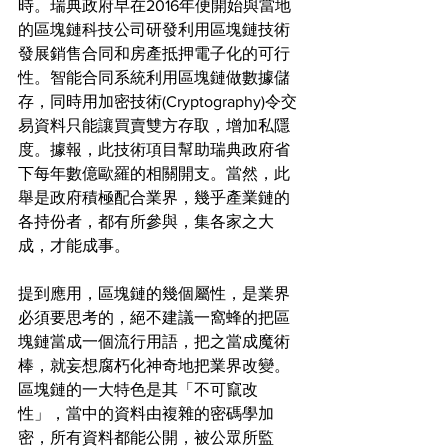
時。瑞典政府早在2016年便開始與當地
的區塊鏈科技公司研發利用區塊鏈技術
發展銷售合同和房產抵押電子化的可行
性。智能合同系統利用區塊鏈做數據儲
存，同時用加密技術(Cryptography)令交
易資料只能讓買賣雙方存取，增加私隱
度。據報，此技術項目幫助瑞典政府省
下每年數億歐羅的相關開支。當然，此
舉是政府積極配合業界，幾乎產業鏈的
各持份者，都有所參與，集各家之大
成，才能成事。
提到應用，區塊鏈的幾個屬性，是業界
必須要思考的，絕不建議一窩蜂的把區
塊鏈當成一個流行用語，把之當成魔術
棒，就妄想腐朽化神奇地把業界改變。
區塊鏈的一大特色是其「不可竄改
性」，當中的資料由複雜的密碼學加
密，所有資料都能公開，被公眾所監