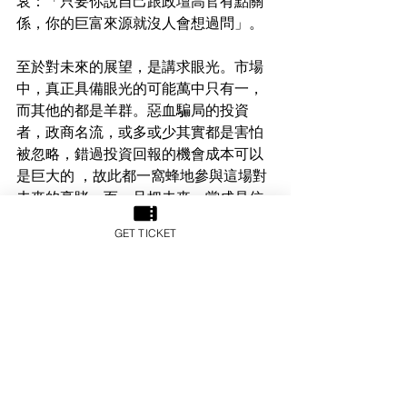
哀：「只要你說自己跟政壇高官有點關
係，你的巨富來源就沒人會想過問」。
至於對未來的展望，是講求眼光。市場
中，真正具備眼光的可能萬中只有一，
而其他的都是羊群。惡血騙局的投資
者，政商名流，或多或少其實都是害怕
被忽略，錯過投資回報的機會成本可以
是巨大的 ，故此都一窩蜂地參與這場對
未來的豪賭。而一旦把未來，當成是信
仰，哪怕各種跡象顯示他們相信的未來
GET TICKET
其實徹頭徹尾就是一個騙局時，媚俗心
態就出來，希望謊言一直滾動下去。尤
其政商名流的藍血菁英，相信很少人會
承認自己是笨蛋，故此寧願相信謊言永
續下去。
最後，有賴社會第四權：傳媒。加上，
事件中的複仇者們相繼爆料這兩宗世紀