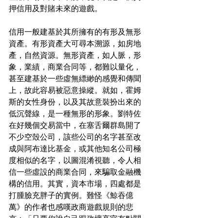
押信用及對賭未來的遊戲。
信用一般建基於其所擁有的有形及無形
資產。有形資產大可尋本溯源，如房地
產，自然資源。無形資產，如人脈，形
象，業績，商業合同等，都難以量化，
甚至建基於一些虛無縹緲的感覺和傳聞
上，故此容易被惡意操縱。就如，霍姆
斯的女性身份，以及其故意裝扮出來的
低沉聲線，是一種無形的形象。劉特佐
在好幾個交易當中，在塞舌爾群島開了
不少空殼公司，該些公司的名字甚至改
成與阿布達比基金，或其他知名公司極
度相似的名字，以圖混淆視聽，令人相
信一些虛設的商業合同，來騙取金融機
構的信用。其實，資本市場，四處都是
打腫臉充胖子的實例。難怪《鯨吞億
萬》的作者也感嘆政商遊戲規則的悲