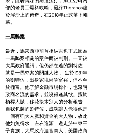
來，隨著傳媒的窮追猛打，加上公司內
部的老員工爆料吹哨，最終Theranos建
於浮沙上的傳奇，在2018年正式落下帷
幕。
一馬弊案
最近，馬來西亞前首相納吉也正式因為
一馬弊案相關的案件而被判刑。一直被
大馬政府通緝，但仍然在逃的劉特佐，
就是一馬弊案的關鍵人物 。生於1981年
的劉特佐，出身家境尚算富裕，但不至
於極富。他了解金融市場操作，也深明
政商名流的需求，並曉得逢其欲。擅於
槓桿人脈，移花接木別人的分析報告，
自我包裝的劉特佐，成功讓人覺得他是
一個有強大人脈和資金的大人物，故此
他如魚得水，左右逢源，遊走於中東王
子貴族，大馬政府達官貴人，美國政商