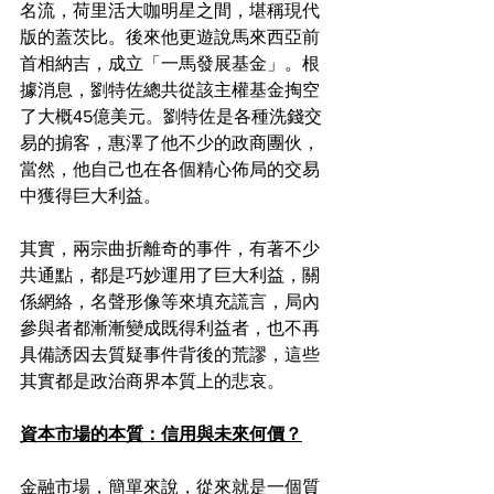
名流，荷里活大咖明星之間，堪稱現代
版的蓋茨比。後來他更遊說馬來西亞前
首相納吉，成立「一馬發展基金」。根
據消息，劉特佐總共從該主權基金掏空
了大概45億美元。劉特佐是各種洗錢交
易的掮客，惠澤了他不少的政商團伙，
當然，他自己也在各個精心佈局的交易
中獲得巨大利益。
其實，兩宗曲折離奇的事件，有著不少
共通點，都是巧妙運用了巨大利益，關
係網絡，名聲形像等來填充謊言，局內
參與者都漸漸變成既得利益者，也不再
具備誘因去質疑事件背後的荒謬，這些
其實都是政治商界本質上的悲哀。
資本市場的本質：信用與未來何價？
金融市場，簡單來說，從來就是一個質