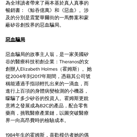
為全球讀者帶來了兩本基於真人真事的
暢銷書：《鯨吞億萬》和《惡血》。涉
及的分別是震驚華爾街的一馬弊案和蒙
蔽矽谷創投界的惡血騙局。
惡血騙局
惡血騙局的故事主人翁，是一家美國矽
谷的醫療科技初創企業：Theranos的女
創辦人Elizabeth Holmes（霍姆斯）。她
從2004年到2017年期間，憑藉其公司號
稱能通過手指頭輕扎出來的一滴血，而
進行上百項的身體病變檢測的小機器，
矇騙了多少矽谷的投資人。霍姆斯更銳
意將之發展成為B2C的產品，配合零售
藥商，挑戰醫療產業鏈，以圖突破醫療
界一向高昂費時的檢驗成本。
1984年生的霍姆斯，喜歡模仿者她的偶