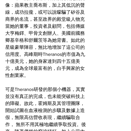
像：蘋果教主喬布斯，加上其低沉的聲
線，成功拉攏，或可以說矇騙了矽谷及
商界的名流，甚至政界的殿堂級人物充
當她的董事，投資者及顧問，包括傳媒
大亨梅鐸、甲骨文創辦人、美國前國務
卿基辛格和舒爾茨等為她背書。如此的
星級豪華陣容，無比地增加了這公司的
信用度。高峰期時Theranos的市值為九
十億美元，她的身家達到四十五億美
元，成為全球最富有的，白手興家的女
性創業家。
可是Theranos研發的那個小機器，其實
並沒有真正的完成，也未能突破科技上
的障礙。故此，霍姆斯及其管理團隊，
開始試圖在血液檢測的步驟及數據上造
假，無限高估營收表現，繼續騙取合
作， 無所不用其極地繼續爭取投資。後